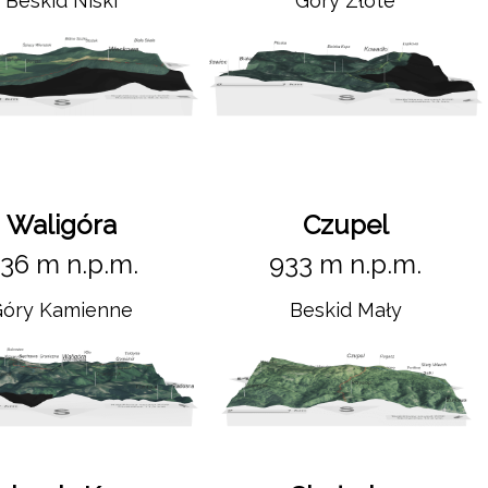
Beskid Niski
Góry Złote
Waligóra
Czupel
36 m n.p.m.
933 m n.p.m.
Góry Kamienne
Beskid Mały