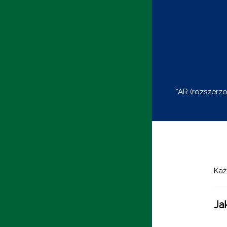
*AR (rozszerz
Każ
Ja