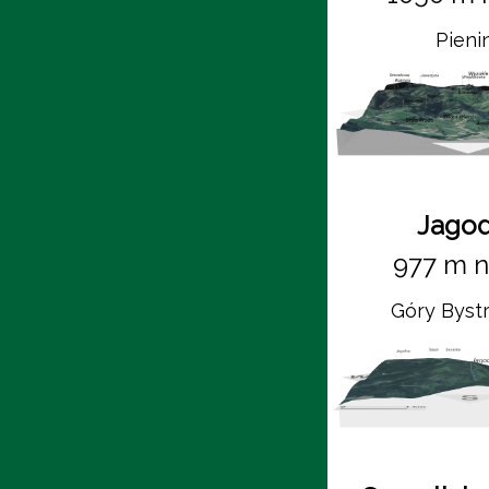
Pieni
Jago
977 m n
Góry Byst