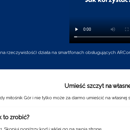
ona rzeczywistość) działa na smartfonach obsługujących ARCo
Umieść szczyt na własne
dy miłośnik Gór i nie tylko może za darmo umieścić na własnej
k to zrobić?
Skopiuj poniższy kod i wklej go na swoją stronę