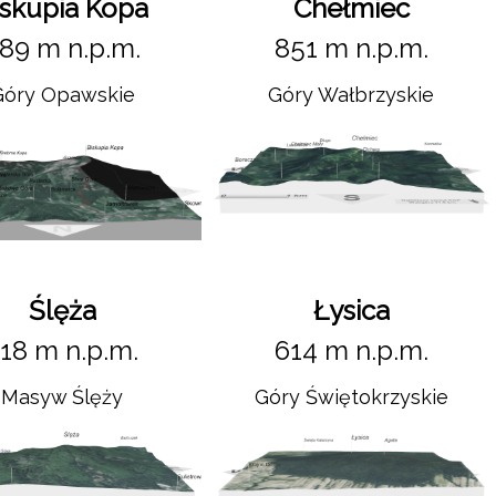
iskupia Kopa
Chełmiec
89 m n.p.m.
851 m n.p.m.
Góry Opawskie
Góry Wałbrzyskie
Ślęża
Łysica
18 m n.p.m.
614 m n.p.m.
Masyw Ślęży
Góry Świętokrzyskie