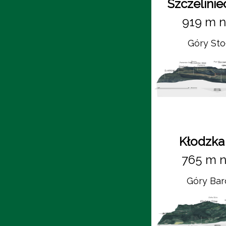
Szczelinie
919 m n
Góry St
Kłodzka
765 m n
Góry Bar