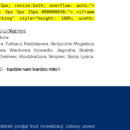
15px; resize:both; overflow: auto;">
w: 5px 5px 15px #00000038;"> <iframe
cking" style="height: 100%; width:
l/u/
Xyz
.html
aków.
ca, Turbacz, Radziejowa, Skrzyczne, Mogielica,
owa, Wackowa, Kowadlo, Jagodna, Skalnik,
Chelmiec, KlodzkaGora, Skopiec, Sleza, Lysica
3D -
będzie nam bardzo miło:)
debski podjął trud nowelizacji
Ustawy prawo