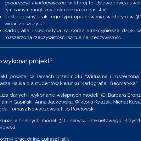
geodezyjne i kartograficzne
, w której to Ustawodawca uwol
tym samym mogliśmy pokazać na co nas stać!
dostrzegliśmy brak tego typu opracowania, w którym w 3
widać ze szczytu"
Kartografia i Geomatyka są coraz atrakcyjniejsze dzięki w
rozszerzona rzeczywistość i wirtualna rzeczywistość
o wykonał projekt?
jekt powstał w ramach przedmiotu "Wirtualna i roszerzona
asza Halika dla studentów kierunku "Kartografia i Geomatyka"
liza danych i wykonanie wstępnych modeli 3D: Barbara Bronżk
iamin Gapiński, Anna Jackowska, Wiktoria Księżak, Michał Kuback
da, Tomasz Nowaczewski, Filip Pawłowski
onanie finalnych modeli 3D i serwisu internetowego: Krzyszto
łowski
rownik prac: dr inż. Łukasz Halik