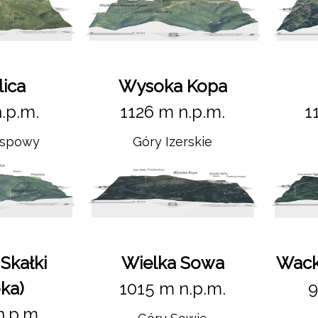
lica
Wysoka Kopa
.p.m.
1126 m n.p.m.
1
yspowy
Góry Izerskie
Skałki
Wielka Sowa
Wack
ka)
1015 m n.p.m.
9
n.p.m.