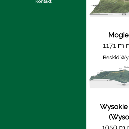
Kontakt
Mogie
1171 m n
Beskid W
Wysokie 
(Wyso
1050 m 