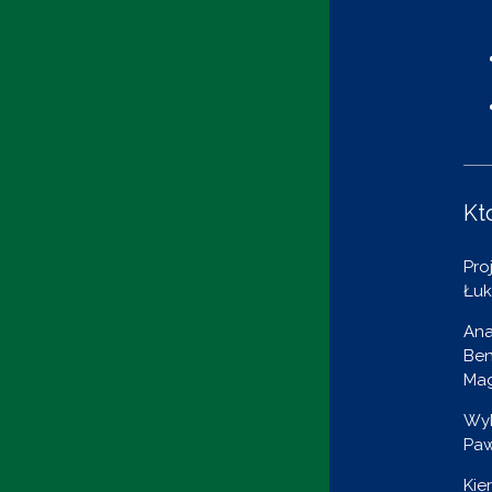
Kt
Pro
Łuk
Ana
Ben
Mag
Wyk
Paw
Kie