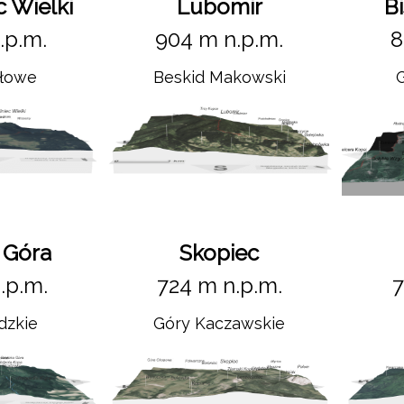
c Wielki
Lubomir
B
.p.m.
904 m n.p.m.
8
ołowe
Beskid Makowski
 Góra
Skopiec
.p.m.
724 m n.p.m.
7
dzkie
Góry Kaczawskie