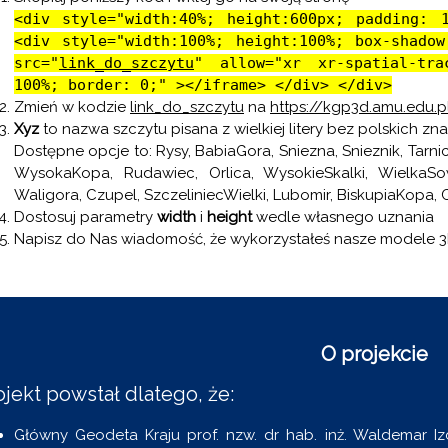
<div style="width:40%; height:600px; padding: 
<div style="width:100%; height:100%; box-shado
src="
link_do_szczytu
" allow="xr xr-spatial-tra
100%; border: 0;" ></iframe> </div> </div>
Zmień w kodzie
link_do_szczytu
na
https://kgp3d.amu.edu.p
Xyz
to nazwa szczytu pisana z wielkiej litery bez polskich zn
Dostępne opcje to: Rysy, BabiaGora, Sniezna, Snieznik, Tarni
WysokaKopa, Rudawiec, Orlica, WysokieSkalki, WielkaS
Waligora, Czupel, SzczeliniecWielki, Lubomir, BiskupiaKopa, 
Dostosuj parametry
width
i
height
wedle własnego uznania
Napisz do Nas wiadomość, że wykorzystałeś nasze modele 
O projekcie
ojekt powstał dlatego, że:
Główny Geodeta Kraju prof. nzw. dr hab. inż. Waldemar Iz