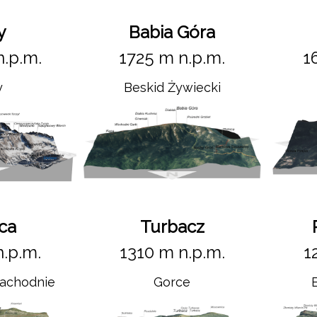
y
Babia Góra
n.p.m.
1725 m n.p.m.
1
y
Beskid Żywiecki
ca
Turbacz
n.p.m.
1310 m n.p.m.
1
Zachodnie
Gorce